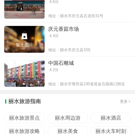
4.6分
地址：丽水市庆元县石龙街31号
庆元香菇市场
4.4分
地址：丽水市庆元县S55
中国石雕城
4.2分
地址：丽水市青田县230省道金石路路口附近
丽水旅游指南
更多
丽水旅游景点
丽水周边游
丽水酒店
丽水旅游攻略
丽水美食
丽水火车时刻