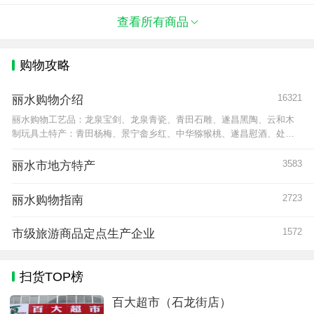
饰是剑身上镂刻蛟龙七星。“异光花纹”，指剑刃
上呈若隐若现的岩状纹或松
查看所有商品
购物攻略
16321
丽水购物介绍
丽水购物工艺品：龙泉宝剑、龙泉青瓷、青田石雕、遂昌黑陶、云和木
制玩具土特产：青田杨梅、景宁畲乡红、中华猕猴桃、遂昌慰酒、处州
白莲、庆元香菇、云和黑木耳、景宁惠明茶、仙宫雪毫茶、云和
3583
丽水市地方特产
2723
丽水购物指南
1572
市级旅游商品定点生产企业
扫货TOP榜
百大超市（石龙街店）