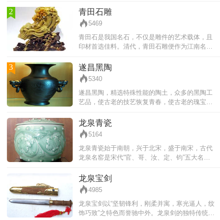
而成纯天然高新科技保健品。 该酒含丰富的蛋白
质、氨基酸、维生素和多种微量元素
2
青田石雕
5469
青田石是我国名石，不仅是雕件的艺术载体，且
印材首选佳料。清代，青田石雕便作为江南名产
屡被选为贡品。青田石雕自成流派，奔放大气，
细腻精巧，形神兼备。基调为写实
3
遂昌黑陶
5340
遂昌黑陶，精选特殊性能的陶土，众多的黑陶工
艺品，使古老的技艺恢复青春，使古老的瑰宝重
现于世。特色：胎质细腻，精雕细镂，纯朴庄
重，古色古香。黑陶工艺品是装饰环
龙泉青瓷
5164
龙泉青瓷始于南朝，兴于北宋，盛于南宋，古代
龙泉名窑是宋代“官、哥、汝、定、钧”五大名窑
之一，历史悠久，驰名中外。青瓷以瓷质细腻，
线条明快流畅、造型端庄浑朴、
龙泉宝剑
4985
龙泉宝剑以“坚韧锋利，刚柔并寓，寒光逼人，纹
饰巧致”之特色而誉驰中外。龙泉剑的独特传统文