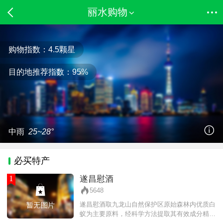
丽水购物
购物指数：
4.5
颗星
目的地推荐指数：
95%
中雨
25~28°
必买特产
1
遂昌慰酒
5648
遂昌慰酒取九龙山自然保护区原始森林内优质白
蚁为主要原料，经科学方法提取其有效成分精制